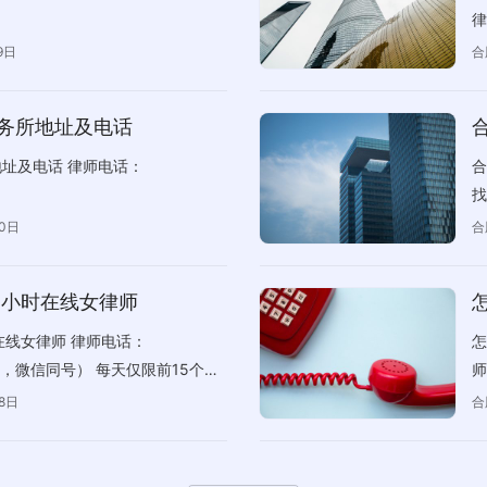
律
安
9日
合
务所地址及电话
址及电话 律师电话：
合
找
委
30日
合
是
或
4小时在线女律师
要
建
在线女律师 律师电话：
怎
师
总线，微信同号） 每天仅限前15个咨
师
高
何田丽律师 张媚娟律师
等
8日
合
可
入
地
录