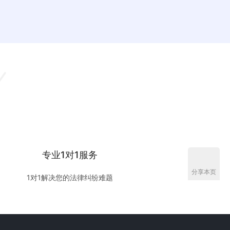
师，同时也会提供他们的联系方式。 在高德地图、百度地
里搜索，选择您所在的城市或者区域，即可看到离你附近
公里内，合肥当地的律师事务所的名称，公里数、律所地
、律所联系电话、律所…
专业1对1服务
分享本页
1对1解决您的法律纠纷难题