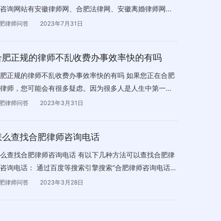
咨询网站有安徽律师网、合肥法律网、安徽离婚律师网、
刑网等等。
肥律师问答
2023年7月31日
合肥正规的律师不乱收费办事效率快的有吗
肥正规的律师不乱收费办事效率快的有吗 如果您正在合肥
律师，您可能会有很多疑虑。因为很多人是人生中第一次
托律师，之前都不认识律师，不知道一个律师的好坏标准
肥律师问答
2023年3月31日
什么？ 肯定会担心律师可能会乱收费、律师收钱不办事，
者找到网所传的“黑律师”，律师办事效率低，达不到自己想
怎么查找合肥律师咨询电话
的案件结果等等问题。 律荐法律咨询为您提供一些有用的
议，让您在合肥找到正规的律师事务所。 首先，合肥的律
么查找合肥律师咨询电话 有以下几种方法可以查找合肥律
事务所很多，您需要仔细挑选。您可以通过百度、搜狗、
咨询电话： 通过百度等搜索引擎搜索“合肥律师咨询电话”
德地图等多个渠道来搜索律师事务所。在搜索结果中，您
关键词，会出现一些相关的合肥律师事务所列表，点击进
肥律师问答
2023年3月28日
以选择几家您觉得比…
律师事务所官方网站，即可看到合肥律师电话号码。 在当
的律师协会官网上查找。一般律师协会会提供一个律师名
或者律师事务所名录，您可以在这些名录中查找您需要的