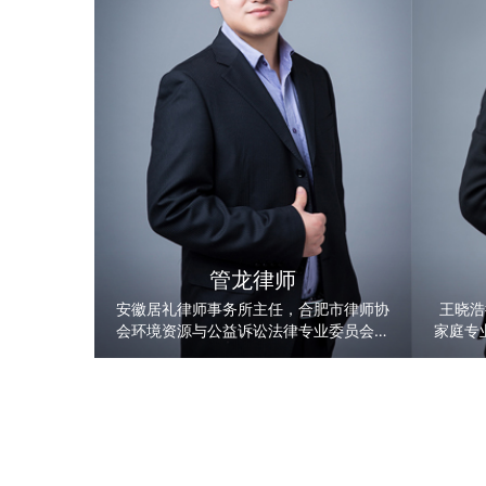
管龙律师
安徽居礼律师事务所主任，合肥市律师协
王晓浩
会环境资源与公益诉讼法律专业委员会专
家庭专
职委员，合肥市法律援助中心律师，曾担
料有限
任安徽广播电台农村广播《法治时空》栏
技术服
目特邀嘉宾、合肥市公安局交通警察支队
公司、
聘请为首批文明督导员、省工商联律师、
财产保
省妇女联合会律师等公益性职务。
服务