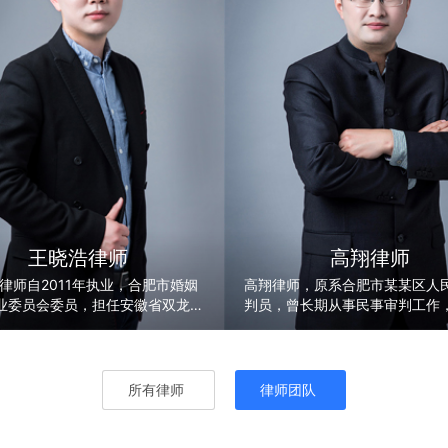
王晓浩律师
高翔律师
律师自2011年执业，合肥市婚姻
高翔律师，原系合肥市某某区人
业委员会委员，担任安徽省双龙饲
判员，曾长期从事民事审判工作
公司法律顾问，并为安徽迪茂信息
家庭、交通事故、经济纠纷等领
务有限公司、合肥创意膜结构有限
的审判经验。
上海贸隆实业发展有限公司、太平
险有限公司安徽分公司提供过法律
所有律师
律师团队
，专注于公司、婚姻家庭业务。