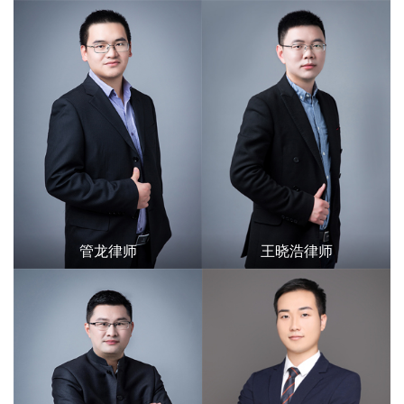
管龙律师
王晓浩律师