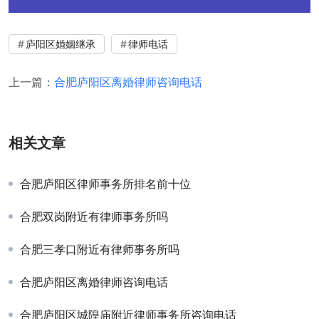
庐阳区婚姻继承
律师电话
上一篇：
合肥庐阳区离婚律师咨询电话
相关文章
合肥庐阳区律师事务所排名前十位
合肥双岗附近有律师事务所吗
合肥三孝口附近有律师事务所吗
合肥庐阳区离婚律师咨询电话
合肥庐阳区城隍庙附近律师事务所咨询电话