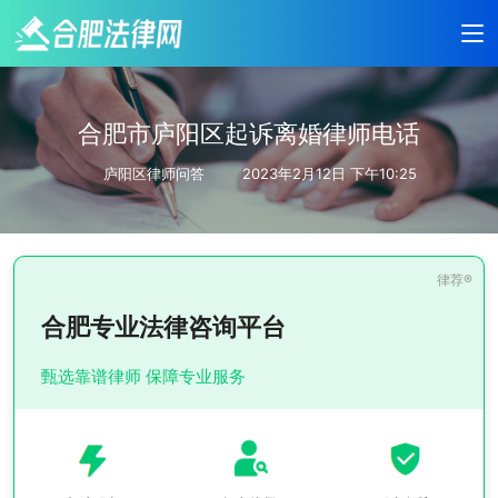
合肥市庐阳区起诉离婚律师电话
庐阳区律师问答
2023年2月12日 下午10:25
合肥专业法律咨询平台
甄选靠谱律师 保障专业服务