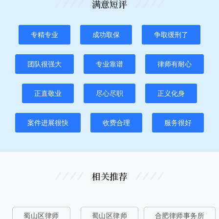
满意短评
专精专业
成功取保
争取缓刑了
团队很强大
专业靠谱
律师有耐心
正直敬业
尽心尽职
正义化身
案件进展很快
收费合理
服务很好
相关推荐
蜀山区律师
蜀山区律师
合肥律师事务所