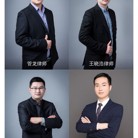
管龙律师
王晓浩律师