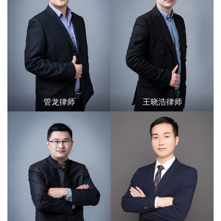
管龙律师
王晓浩律师