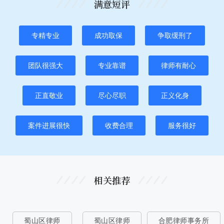
满意短评
专精专业
成功取保
争取缓刑了
团队很强大
专业靠谱
律师有耐心
正直敬业
尽心尽职
正义化身
案件进展很快
收费合理
服务很好
相关推荐
蜀山区律师
蜀山区律师
合肥律师事务所