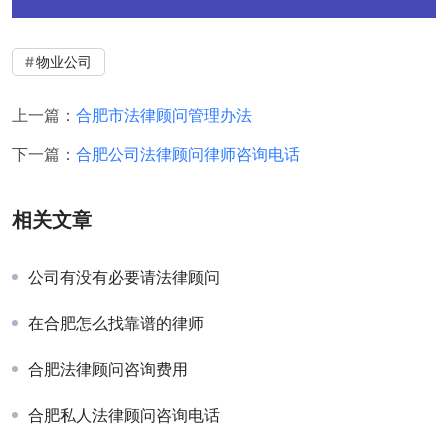
物业公司
上一篇：
合肥市法律顾问管理办法
下一篇：
合肥公司法律顾问律师咨询电话
相关文章
公司有没有必要请法律顾问
在合肥怎么找靠谱的律师
合肥法律顾问咨询费用
合肥私人法律顾问咨询电话